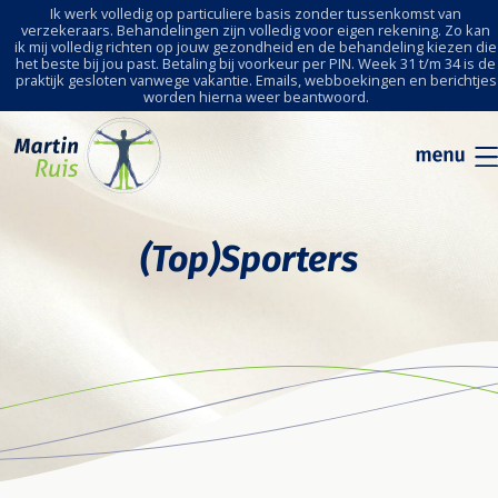
Ik werk volledig op particuliere basis zonder tussenkomst van
verzekeraars. Behandelingen zijn volledig voor eigen rekening. Zo kan
ik mij volledig richten op jouw gezondheid en de behandeling kiezen die
het beste bij jou past. Betaling bij voorkeur per PIN. Week 31 t/m 34 is de
praktijk gesloten vanwege vakantie. Emails, webboekingen en berichtjes
worden hierna weer beantwoord.
(Top)Sporters